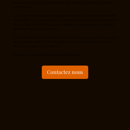
plusieurs mois et m'a amenée à être une utilisatrice avérée de location
courte durée.
Au fil des réservations et des échanges avec les différents propriétaires
des Air Bnb, j'ai pris conscience du temps accordé à une bonne gestion en
tant qu'hôte, du professionnalisme nécessaire, sans perdre de vue mes
attentes en tant que voyageuse.
Une idée était née, être cette personne de confiance qui prend en main la
logistique des locations afin de répondre aux réels besoin du voyageur
et ainsi soulager le propriétaire.
Bienvenu au sein de la Conciergerie des Canuts.
Contactez nous