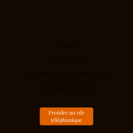
Contact
06 18 65 68 07
~
contact@conciergeriedescanuts.fr
La Conciergerie des Canuts
Prendre un rdv
téléphonique