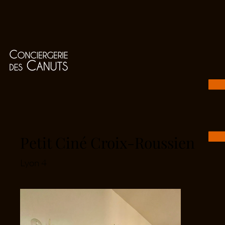
Petit Ciné Croix-Roussien
Lyon 4