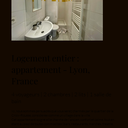
Logement entier :
appartement - Lyon,
France
4 voyageurs | 2 chambres | 2 lits | 1 salle de
bain
Ici, nous sommes persuadés que vous serez charmés par le quartier de la
Croix-Rousse, considérée comme un village dans la ville.
Cet appartement soigné allie charme de l'ancien, confort et calme, tout en
étant au pied de toutes commodités (bars, restaurants, marchés, théâtre,