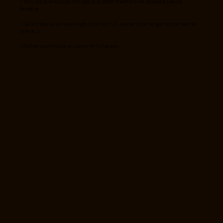
Merci de prendre en compte que cette chambre ne possède pas de
fenêtre.
- Salle d'eau avec lave linge, douche, WC, placard de rangement et sèche
cheveux.
- Pallier commun avec table et 2 chaises.