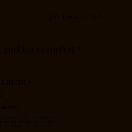
Conciergerie Lyonnaise
Airbnb
, parking et confort +
tement -
e
e de bain
 Rousse (environ 15 mn en bus et 5 en
ale et de toutes les commodités. Parfait
a vie dans ce logement paisible et central