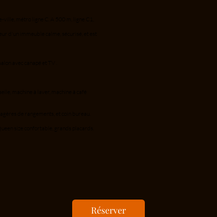
-ville, métro ligne C. A 500 m, ligne C1,
ur d'un immeuble calme, sécurisé, et est
salon avec canapé et TV .
elle, machine à laver, machine à café
tagères de rangements, et coin bureau.
Queen size confortable, grands placards.
Réserver