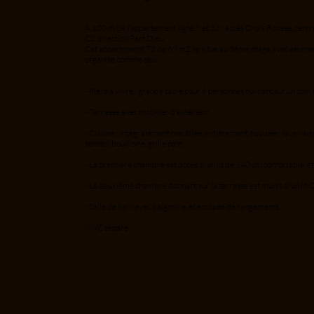
A 100 m de l’appartement ligne 9 et 33 : accès Croix Rousse, centre
C2 direction Part Dieu.
Cet appartement T3 de 69 m2 se situe au 3ème étage avec ascense
organisé comme ceci :
- Pièce à vivre : grande table pour 6 personnes ouvrant sur un coin 
- Terrasse avec mobilier d'extérieur
- Cuisine : intégralement meublée, entièrement équipée : lave vaiss
senseo, bouilloire, grille pain...
- La première chambre est dotée d'un lit de 140 cm confortable, é
- La deuxième chambre donnant sur la terrasse est munis d'un lit 
- Salle de bain avec baignoire, et équipée de rangements.
- WC séparé