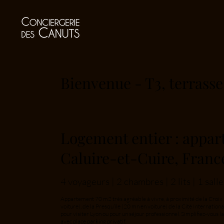
Bienvenue - T3, terrasse
Logement entier : appar
Caluire-et-Cuire, Franc
4 voyageurs | 2 chambres | 2 lits | 1 sall
Appartement 70 m2 très agréable à vivre, à proximité de la Croix
voiture), de la Presqu’île (20 mn en voiture) de la Cité Internation
pour visiter Lyon ou pour un séjour professionnel. Simplifiez-vous l
avec place parking privatif.